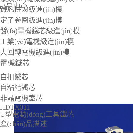
ǎn)品中心
鐵芯拼塊級進(jìn)模
定子卷圓級進(jìn)模
發(fā)電機鐵芯級進(jìn)模
工業(yè)電機級進(jìn)模
大回轉電機級進(jìn)模
電機鐵芯
自扣鐵芯
自粘結鐵芯
非晶電機鐵芯
HDTX011
U型電動(dòng)工具鐵芯
產(chǎn)品描述