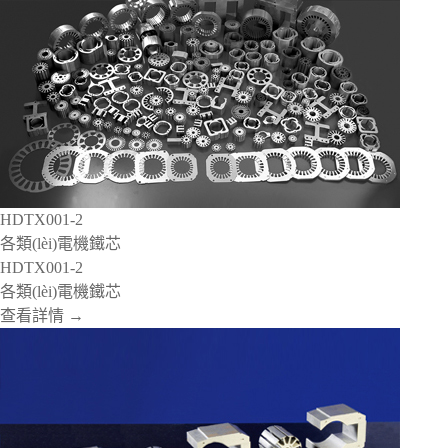
HDTX001-2
各類(lèi)電機鐵芯
HDTX001-2
各類(lèi)電機鐵芯
查看詳情 →