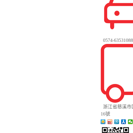
0574-63531088
浙江省慈溪市
16號