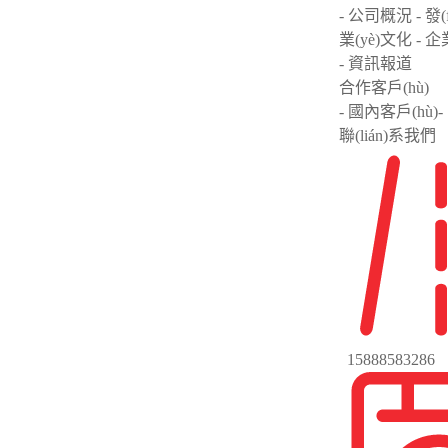
- 公司概況
- 發
業(yè)文化
- 企
- 資訊報道
合作客戶(hù)
- 國內客戶(hù)
-
聯(lián)系我們
15888583286